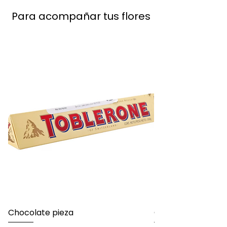
Para acompañar tus flores
Chocolate pieza
Chocolate 24 pie