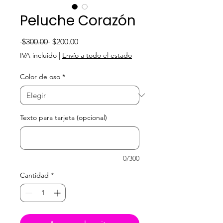
Peluche Corazón
Precio
Precio de oferta
 $300.00 
$200.00
IVA incluido
|
Envío a todo el estado
Color de oso
*
Texto para tarjeta (opcional)
0/300
Cantidad
*