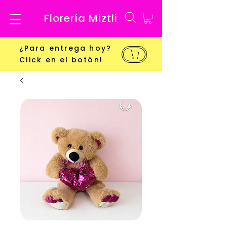
Florería Miztli
¿Para entrega hoy?
Click en el botón!