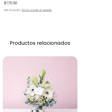
Precio
Precio
$170.00
$370.00
IVA incluido
|
Envío a todo el estado
IVA incluido
Productos relacionados