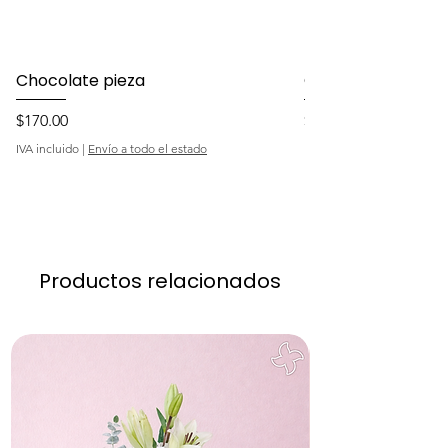
Chocolate pieza
Chocolate 24 pie
Precio
Precio
$170.00
$370.00
IVA incluido
|
Envío a todo el estado
IVA incluido
Productos relacionados