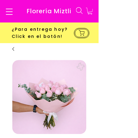
Florería Miztli
¿Para entrega hoy?
Click en el botón!