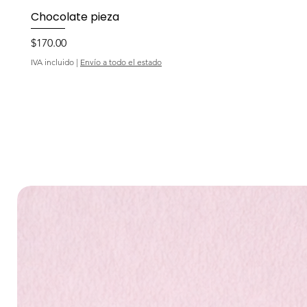
Chocolate pieza
Precio
$170.00
IVA incluido
|
Envío a todo el estado