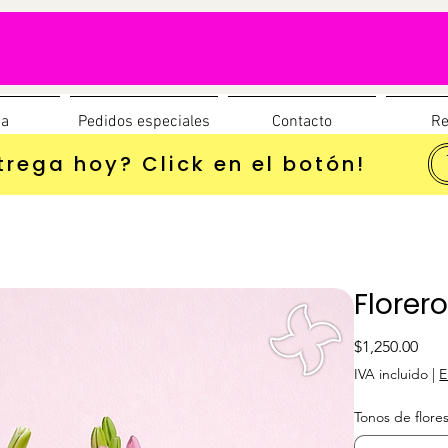
da
Pedidos especiales
Contacto
Re
trega hoy? Click en el botón!
Florer
Prec
$1,250.00
IVA incluido
|
E
Tonos de flore