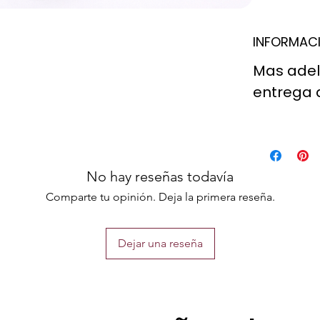
El tamaño
decoració
INFORMACI
variar p
Mas adela
de la foto
entrega 
El precio 
No hay reseñas todavía
Comparte tu opinión. Deja la primera reseña.
Dejar una reseña