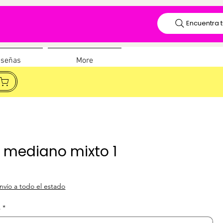
Encuentra t
señas
More
o mediano mixto 1
io
nvío a todo el estado
s
*