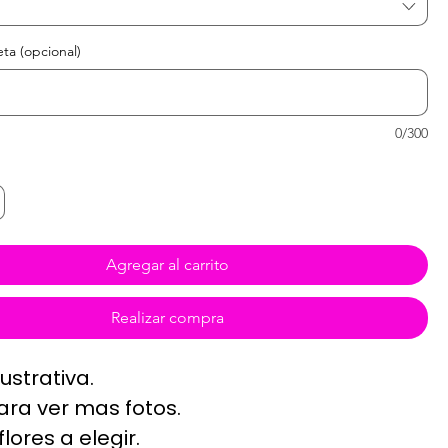
eta (opcional)
0/300
Agregar al carrito
Realizar compra
ustrativa.
ara ver mas fotos.
flores a elegir.