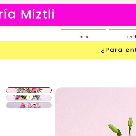
ría Miztli
Inicio
Tien
¿Para en