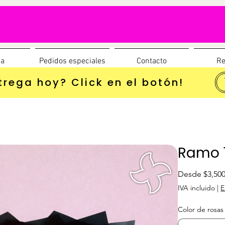
da
Pedidos especiales
Contacto
Re
trega hoy? Click en el botón!
Ramo 1
Desde
$3,50
IVA incluido
|
E
Color de rosas