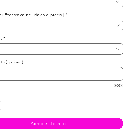
 ( Económica incluida en el precio )
*
da
*
eta (opcional)
0/300
Agregar al carrito