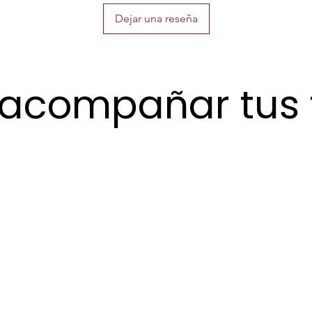
de la foto
Dejar una reseña
El precio 
 acompañar tus f