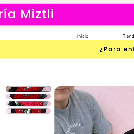
ría Miztli
Inicio
Tien
¿Para en