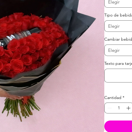
Elegir
Tipo de bebida
Elegir
Cambiar bebi
Elegir
Texto para tarj
Cantidad
*