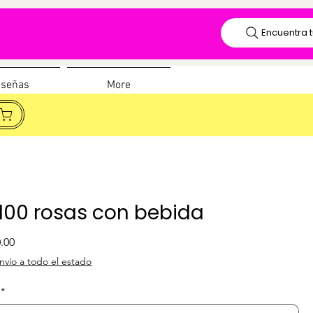
Encuentra t
señas
More
00 rosas con bebida
Precio de oferta
0.00
nvío a todo el estado
*