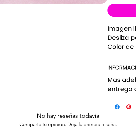
Imagen il
Desliza p
Color de 
El tipo 
INFORMACI
no será 
Mas adela
tenemos 
entrega 
momento 
El tamaño
No hay reseñas todavía
decoració
Comparte tu opinión. Deja la primera reseña.
variar p