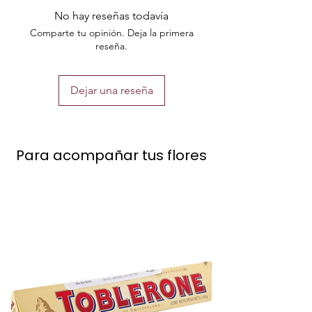
entrega de tu pedido.
de base puede variar
No hay reseñas todavía
por temporada, no
Comparte tu opinión. Deja la primera
reseña.
precisamente será
este de la foto.
Dejar una reseña
El precio no incluye el
envío.
Para acompañar tus flores