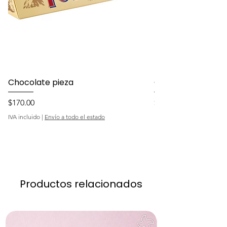
Chocolate pieza
Chocolate 24 pie
Precio
Precio
$170.00
$370.00
IVA incluido
|
Envío a todo el estado
IVA incluido
Productos relacionados