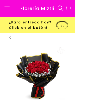
Florería Miztli
¿Para entrega hoy?
Click en el botón!